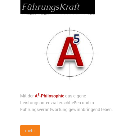
FührungsKraft
5
Mit der
A
-Philosophie
das eigene
Leistungspotenzial erschließen und in
Führungsverantwortung gewinnbringend leben.
mehr