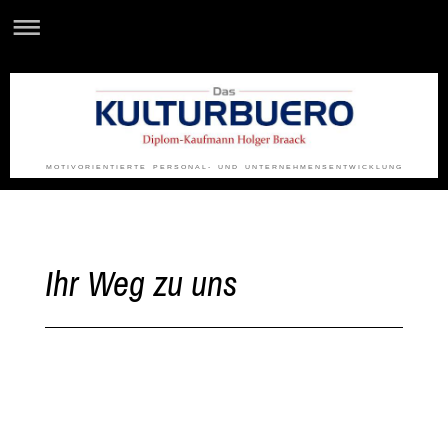
M O T I V O R I E N T I E R T E P E R S O N A L - U N D U N T E R N E H M E N S E N T W I C K L U N G
Ihr Weg zu uns